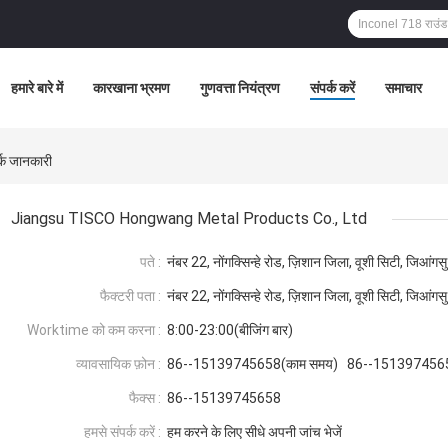
हमारे बारे में
कारखाना भ्रमण
गुणवत्ता नियंत्रण
संपर्क करें
समाचार
क जानकारी
Jiangsu TISCO Hongwang Metal Products Co., Ltd
पते :
नंबर 22, नोंगक्सिन्हे रोड, ज़िशान जिला, वूशी सिटी, जिआंगसु 
फैक्टरी पता :
नंबर 22, नोंगक्सिन्हे रोड, ज़िशान जिला, वूशी सिटी, जिआंगसु 
Worktime को कम करना :
8:00-23:00(बीजिंग बार)
व्यावसायिक फ़ोन :
86--15139745658(काम समय) 86--151397456
फैक्स :
86--15139745658
हमसे संपर्क करें :
हम करने के लिए सीधे अपनी जांच भेजें