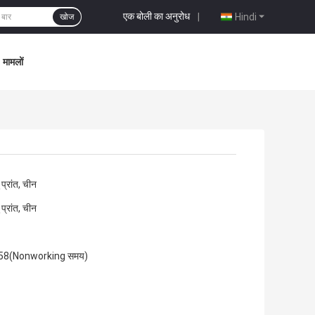
एक बोली का अनुरोध
|
Hindi
खोज
मामलों
प्रांत, चीन
प्रांत, चीन
58(Nonworking समय)