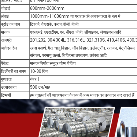
आकार / मोटाई
0.1 मिमी-100 मिमी
चौड़ाई
600mm-2000mm
लंबाई
1000mm-11000mm या ग्राहक की आवश्यकता के रूप में
ब्रांड का नाम
टिस्को, केएसके, क्रुप.बीजी, बीजी
मानक
एएसएमई, एएसटीएम, एन, बीएस, जीबी, डीआईएन, जेआईएस आदि
सामग्री
201,202, 304,304L, 316,316L, 321,310S, 410,410S, 430,
आवेदन रेंज
खाद्य पदार्थ, गैस, धातु विज्ञान, जीव विज्ञान, इलेक्ट्रॉन, रसायन, पेट्रोलियम,
बॉयलर, परमाणु ऊर्जा, चिकित्सा उपकरण, उर्वरक आदि
पैकेट
मानक निर्यात समुद्र योग्य पैकिंग
डिलीवरी का समय
10-30 दिन
गुणवत्ता
नंबर 1
उत्पादकता
500 टन/माह
टिप्पणी
हम ग्राहकों की आवश्यकता के रूप में अन्य मानक का उत्पादन कर सकते हैं