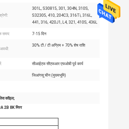
301L, S30815, 301, 304N, 310S,
श्रेणी:
S32305, 410, 204C3, 316Ti, 316L,
441, 316, 420J1, L4, 321, 410S, 436L
के समय:
7-15 दिन
30% टी / टी अग्रिम + 70% शेष राशि
 अवधी:
त:
सीआईएफ सीएफआर एफओबी पूर्व कार्य
जिआंगसू चीन (मुख्यभूमि)
लेस कॉइल;
 BA 2B 8K मिरर