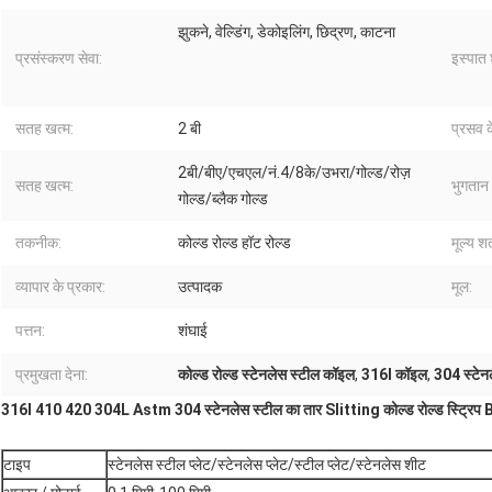
झुकने, वेल्डिंग, डेकोइलिंग, छिद्रण, काटना
प्रसंस्करण सेवा:
इस्पात 
सतह खत्म:
2 बी
प्रसव 
2बी/बीए/एचएल/नं.4/8के/उभरा/गोल्ड/रोज़
सतह खत्म:
भुगतान
गोल्ड/ब्लैक गोल्ड
तकनीक:
कोल्ड रोल्ड हॉट रोल्ड
मूल्य शर्
व्यापार के प्रकार:
उत्पादक
मूल:
पत्तन:
शंघाई
प्रमुखता देना:
कोल्ड रोल्ड स्टेनलेस स्टील कॉइल
,
316l कॉइल
,
304 स्टेन
316l 410 420 304L Astm 304 स्टेनलेस स्टील का तार Slitting कोल्ड रोल्ड स्ट्रिप
टाइप
स्टेनलेस स्टील प्लेट/स्टेनलेस प्लेट/स्टील प्लेट/स्टेनलेस शीट