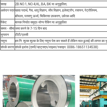
सतह
2B.NO.1, NO.4,HL, BA, BK या अनुकूलित;
आवेदन पत्र
खाद्य पदार्थ, गैस, धातु विज्ञान, जीव विज्ञान, इलेक्ट्रॉन, रसायन, पेट्रोलियम,
बॉयलर, परमाणु ऊर्जा, चिकित्सा उपकरण, उर्वरक आदि
पैकेट
मानक निर्यात समुद्र-योग्य पैकिंग या अनुकूलित
समय - सीमा
जमा करने के 7-15 दिन बाद
भुगतान
टीटी/एलसी
नमूना
हम नि: शुल्क शुल्क के लिए नमूना पेश कर सकते हैं लेकिन माल ढुलाई की लागत का भु
संपर्क करना
संपर्क इवांस (एमपी/व्हाट्सएप/वाइबर/स्काइप: 0086-18651134538)