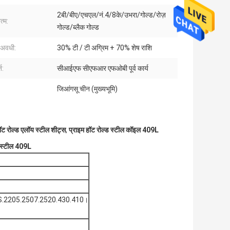
2बी/बीए/एचएल/नं.4/8के/उभरा/गोल्ड/रोज़
्म:
गोल्ड/ब्लैक गोल्ड
 अवधी:
30% टी / टी अग्रिम + 70% शेष राशि
त:
सीआईएफ सीएफआर एफओबी पूर्व कार्य
जिआंगसू चीन (मुख्यभूमि)
ट रोल्ड एलॉय स्टील शीट्स
,
प्राइम हॉट रोल्ड स्टील कॉइल 409L
स स्टील 409L
S.2205.2507.2520.430.410।