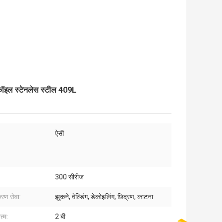
कॉइल स्टेनलेस स्टील 409L
ऐसी
300 सीरीज
करण सेवा:
झुकने, वेल्डिंग, डेकोइलिंग, छिद्रण, काटना
्म:
2 बी