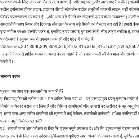
प्रसंस्करण के लिए एक स्पर्श सेवा प्रदान करता है।और यह घरेलू और अंतरराष्ट्रीय जैसे इतालवी
स्टील ट्रांसवर्स शीयर लाइन, ताइवान वीताई स्टेनलेस स्टील अनुदैर्ध्य कतरनी लाइन, बड़ी स्टेनल
पेशेवर प्रसंस्करण उपकरण है। ;और अन्य बड़े पैमाने पर सीएनसी प्रसंस्करण उपकरण।अपनी स्थ
क्षमताओं के साथ स्थिर और टिकाऊ संचालन के साथ बड़े पैमाने पर विस्तार कर रही है।हमारी कंप
द्वारा नामित प्रथम-स्तरीय एजेंट है, इसलिए हमारे उत्पाद गुणवत्ता के हैं, लीड टाइम लचीला है, 
प्रतिस्पर्धी है।मुख्य रूप से उपलब्ध सामग्री और ग्रेड में शामिल हैं:
200series,304,304L,309,309L,310,310S,316,316L,316Ti,321,2205,2507,440
ग्राहकों के प्रति हार्दिक धन्यवाद व्यक्त करना चाहते हैं जो हमारी कंपनी की देखभाल और समर
करते हैं।
सामान्य प्रश्न
प्रश्न: क्या आप एक कारखाने या व्यापारी हैं?
ए: जियांगसू टिस्को स्टील 2001 में स्थापित किया गया था। यह एक प्रमुख घरेलू इस्पात उद्योग
निर्यात अधिकार प्राप्त कर लिया है और विभिन्न सामग्रियों और उत्पादों पर खरीदार के बहु-अनुर
ए: हमारे पास अन्य स्टील कंपनियों की तुलना में कई पेशेवर, तकनीकी कर्मचारी, अधिक प्रतिस्पर्धी म
प्रश्न: नमूने कैसे प्राप्त करें?
ए 5: आपकी जांच और परीक्षण के लिए नि: शुल्क नमूने उपलब्ध हैं।और नि: शुल्क नमूने प्राप्त करन
एकत्र करने के लिए अपना डीएचएल/फेडएक्स/यूपीएस खाता भेजने की आवश्यकता है, कूरियर लाग