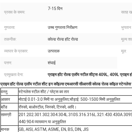
7-15 दिन
प्रसव के समय:
सतह खत
गुणवत्ता:
उच्च गुणवत्ता निरीक्षण
भुगतान
तकनीक:
कोल्ड रोल्ड हॉट रोल्ड
मूल्य शर्
व्यापार के प्रकार:
उत्पादक
मूल:
पत्तन:
शंघाई
प्रमुखता देना:
प्राइम हॉट रोल्ड एलॉय स्टील शीट्स 409L
,
409L प्राइम हॉ
प्राइम हॉट रोल्ड एलॉय स्टील शीट इन कॉइल्स एचआरसी सीआरसी कोल्ड रोल्ड कॉइल स्टेनले
वस्तु
स्टेनलेस स्टील शीट / प्लेट्स का तार
आकार
मोटाई 0.01-3.0 मिमी या अनुकूलित;चौड़ाई: 500-1500 मिमी अनुकूलित
ब्रैंड
रोंस्को, बाओस्टील, जिस्को, टिस्को, आदि।
सामग्री
201.202.301.302.304.304L.310S.316.316L.321.430.430A.309
440.904 व्याख्यान.या अनुकूलित
मानक
GB, AISI, ASTM, ASME, EN, BS, DIN, JIS