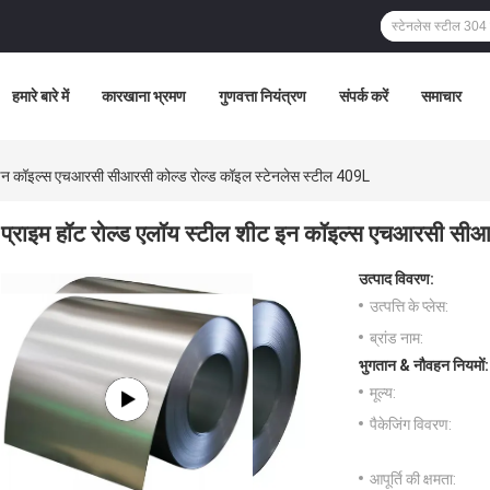
हमारे बारे में
कारखाना भ्रमण
गुणवत्ता नियंत्रण
संपर्क करें
समाचार
ट इन कॉइल्स एचआरसी सीआरसी कोल्ड रोल्ड कॉइल स्टेनलेस स्टील 409L
प्राइम हॉट रोल्ड एलॉय स्टील शीट इन कॉइल्स एचआरसी सीआ
उत्पाद विवरण:
उत्पत्ति के प्लेस:
ब्रांड नाम:
भुगतान & नौवहन नियमों:
मूल्य:
पैकेजिंग विवरण:
आपूर्ति की क्षमता: