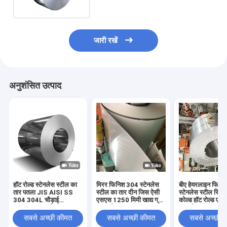
जारी रखें
अनुशंसित उत्पाद
हॉट रोल्ड स्टेनलेस स्टील का
मिरर फिनिश 304 स्टेनलेस
बीए हेयरलाइन फिन
तार पतला JIS AISI SS
स्टील का तार दीन जिस ऐसी
स्टेनलेस स्टील स्ट्
304 304L चौड़ाई
एसएस 1250 मिमी खाद्य ग्रेड
कोल्ड हॉट रोल्ड एस
1000/2000 मिमी खाद्य
सामग्री:
एएसटीएम 316 31
ग्रेड
सबसे अच्छी कीमत
सबसे अच्छी कीमत
सबसे अच्छी 