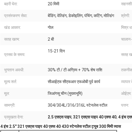
बहरी घेरा:
20 मिमी
सहनशी
प्रसंस्करण सेवा:
बेंडिंग, वेल्डिंग, डेकोइलिंग, पंचिंग, कटिंग, मोल्डिंग
श्रेणी:
खंड आकार:
गोल
मिश्र धा
सतह खत्म:
2 बी
चालान-प
15-21 दिन
प्रसव के समय:
सतह खत
भुगतान अवधी:
30% टी / टी अग्रिम + 70% शेष राशि
तकनीक
मूल्य शर्त:
सीआईएफ सीएफआर एफओबी पूर्व कार्य
व्यापार 
मूल:
जिआंगसू चीन (मुख्यभूमि)
ओईएम:
सामग्री:
304/304L/316/316L स्टेनलेस स्टील
पत्तन:
प्रमुखता देना:
2.5 एसएस पाइप
,
321 एसएस पाइप 40 एक्स 40
,
4 इंच एस
4 इंच 2.5" 321 एसएस पाइप 40 एक्स 40 430 स्टेनलेस स्टील ट्यूब 300 मिमी व्यास