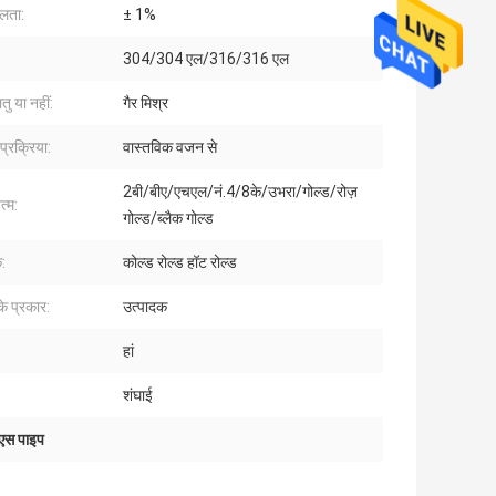
लता:
± 1%
304/304 एल/316/316 एल
तु या नहीं:
गैर मिश्र
्रक्रिया:
वास्तविक वजन से
2बी/बीए/एचएल/नं.4/8के/उभरा/गोल्ड/रोज़
्म:
गोल्ड/ब्लैक गोल्ड
:
कोल्ड रोल्ड हॉट रोल्ड
के प्रकार:
उत्पादक
हां
शंघाई
एस पाइप