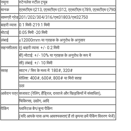
नमूना
स्टेनलेस स्टील ट्यूब
मानक
एएसटीएम ए213, एएसटीएम ए312, एएसटीएम ए789, एएसटीएम ए790
सामग्री ग्रेड
201/202/304/316/एस31803/एस32750
बाहरी व्यास
0.1 मिमी-219.1 मिमी
मोटाई
0.05 मिमी -20 मिमी
लंबाई
≤12000mm या ग्राहक के अनुरोध के अनुसार
सहनशीलता
ए) बाहरी व्यास: +/- 0.2 मिमी
बी) मोटाई: +/- 10% या ग्राहक के अनुरोध के रूप में
सी) लंबाई: +/- 10 मिमी
सतह
साटन / सिर के मध्य में: 180#, 320#
पोलिश: 400#, 600#, 800# या मिरो सतह
उठा
आवेदन पत्र
सजावट (रेलिंग, हैंड्रिल, दरवाजे और खिड़कियों में संसाधित),
चिकित्सा, उद्योग, आदि
पैकिंग
प्लास्टिक बैग/बुना पैकिंग
(यदि आपके पास अन्य आवश्यकताएं हैं तो कृपया हमें पैकिंग विवरण भेजें)