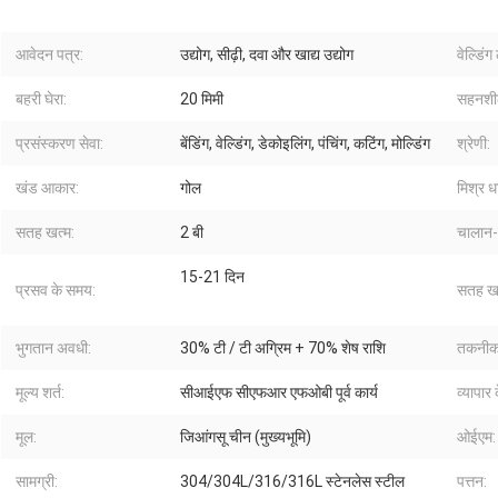
आवेदन पत्र:
उद्योग, सीढ़ी, दवा और खाद्य उद्योग
वेल्डिं
बहरी घेरा:
20 मिमी
सहनशी
प्रसंस्करण सेवा:
बेंडिंग, वेल्डिंग, डेकोइलिंग, पंचिंग, कटिंग, मोल्डिंग
श्रेणी:
खंड आकार:
गोल
मिश्र धा
सतह खत्म:
2 बी
चालान-प
15-21 दिन
प्रसव के समय:
सतह खत
भुगतान अवधी:
30% टी / टी अग्रिम + 70% शेष राशि
तकनीक
मूल्य शर्त:
सीआईएफ सीएफआर एफओबी पूर्व कार्य
व्यापार 
मूल:
जिआंगसू चीन (मुख्यभूमि)
ओईएम:
सामग्री:
304/304L/316/316L स्टेनलेस स्टील
पत्तन: