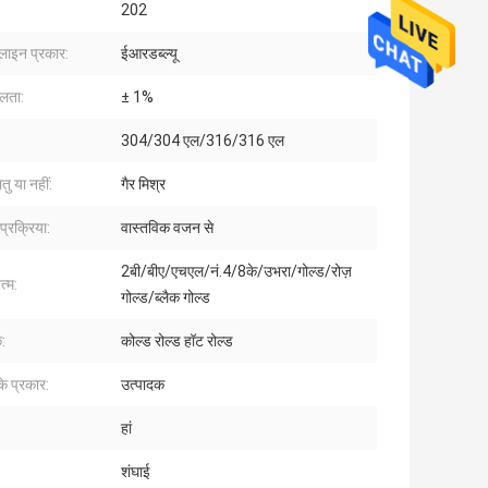
202
ग लाइन प्रकार:
ईआरडब्ल्यू
लता:
± 1%
304/304 एल/316/316 एल
तु या नहीं:
गैर मिश्र
्रक्रिया:
वास्तविक वजन से
2बी/बीए/एचएल/नं.4/8के/उभरा/गोल्ड/रोज़
्म:
गोल्ड/ब्लैक गोल्ड
:
कोल्ड रोल्ड हॉट रोल्ड
के प्रकार:
उत्पादक
हां
शंघाई