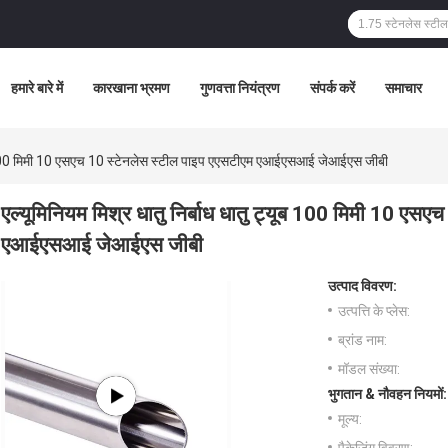
हमारे बारे में
कारखाना भ्रमण
गुणवत्ता नियंत्रण
संपर्क करें
समाचार
्यूब 100 मिमी 10 एसएच 10 स्टेनलेस स्टील पाइप एएसटीएम एआईएसआई जेआईएस जीबी
एल्यूमिनियम मिश्र धातु निर्बाध धातु ट्यूब 100 मिमी 10 एस
एआईएसआई जेआईएस जीबी
उत्पाद विवरण:
उत्पत्ति के प्लेस:
ब्रांड नाम:
मॉडल संख्या:
भुगतान & नौवहन नियमों:
मूल्य: