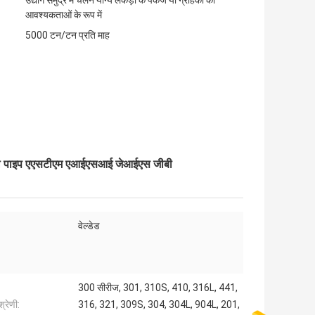
उद्योग समुद्र में चलने योग्य लकड़ी के पैकेज या ग्राहकों की
आवश्यकताओं के रूप में
5000 टन/टन प्रति माह
 स्टील पाइप एएसटीएम एआईएसआई जेआईएस जीबी
वेल्डेड
300 सीरीज, 301, 310S, 410, 316L, 441,
श्रेणी:
316, 321, 309S, 304, 304L, 904L, 201,