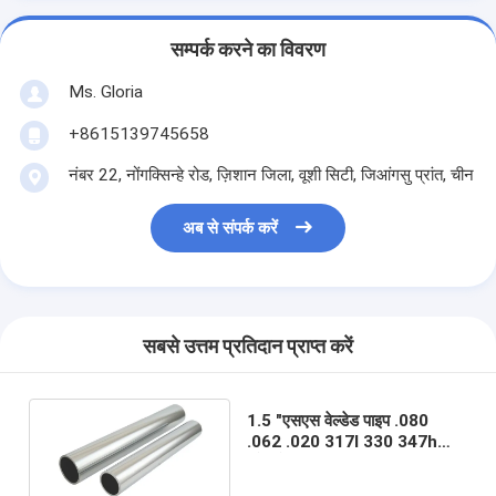
सम्पर्क करने का विवरण
Ms. Gloria
+8615139745658
नंबर 22, नोंगक्सिन्हे रोड, ज़िशान जिला, वूशी सिटी, जिआंगसु प्रांत, चीन
अब से संपर्क करें
सबसे उत्तम प्रतिदान प्राप्त करें
1.5 "एसएस वेल्डेड पाइप .080
.062 .020 317l 330 347h
स्टेनलेस स्टील पाइप 3/4 इंच 5/8"
5 इंच