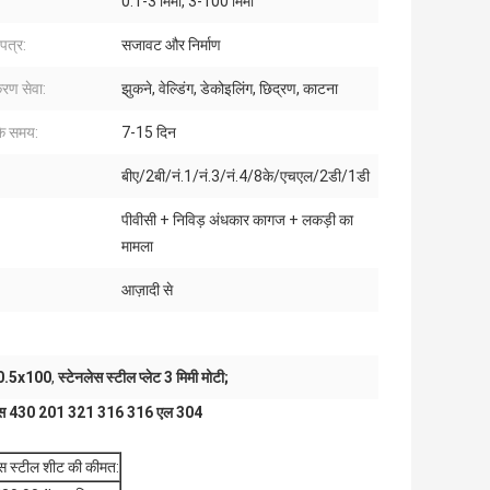
0.1-3 मिमी, 3-100 मिमी
पत्र:
सजावट और निर्माण
करण सेवा:
झुकने, वेल्डिंग, डेकोइलिंग, छिद्रण, काटना
के समय:
7-15 दिन
बीए/2बी/नं.1/नं.3/नं.4/8के/एचएल/2डी/1डी
पीवीसी + निविड़ अंधकार कागज + लकड़ी का
मामला
आज़ादी से
ट 0.5x100
,
स्टेनलेस स्टील प्लेट 3 मिमी मोटी;
 एसएस 430 201 321 316 316 एल 304
स स्टील शीट की कीमत: