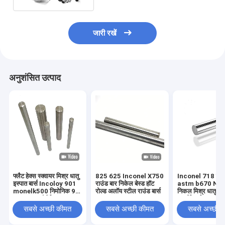
जारी रखें
अनुशंसित उत्पाद
फ्लैट हेक्स स्क्वायर मिश्र धातु
825 625 Inconel X750
Inconel 718 राउं
इस्पात बार्स Incoloy 901
राउंड बार निकेल बेस्ड हॉट
astm b670 N0
monelk500 निमोनिक 90
रोल्ड अलॉय स्टील राउंड बार्स
निकल मिश्र धातु इस्
n08825 फोर्जिंग
आपूर्तिकर्ता:
सबसे अच्छी कीमत
सबसे अच्छी कीमत
सबसे अच्छी 