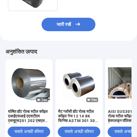
जारी रखें
अनुशंसित उत्पाद
घोषित हॉट रोल्ड स्टील कॉइल
मैट ग्लॉसी हॉट रोल्ड स्टील
AISI SUS301 30
एआईएसआई एएसटीएम
कॉइल गेज 12 14 8K
रोल्ड स्टील कॉइल म
एसयूएस201 202 एचएल
फिनिश ASTM 301 302
हेयरलाइन पॉलिश फि
मिरर फिनिश स्ट्रिप
316Ti स्ट्रिप
स्प्रिंग रोल
सबसे अच्छी कीमत
सबसे अच्छी कीमत
सबसे अच्छी 